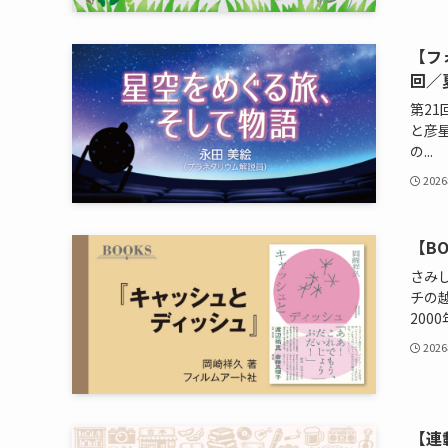
【フ
回／
第2
と彦
の...
202
【B
さみし
チの
2000
202
【連