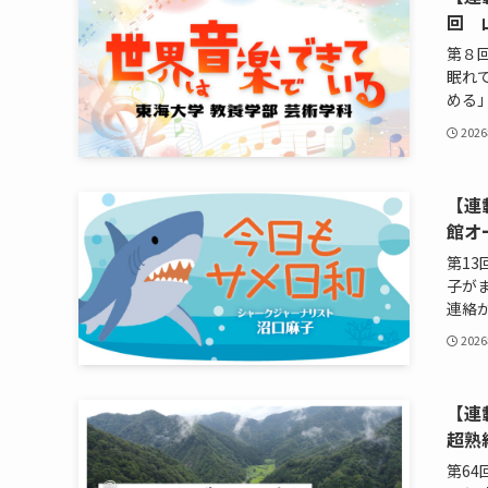
回 
第８
眠れ
める」
202
【連
館オ
第1
子が
連絡があ
202
【連
超熟
第6