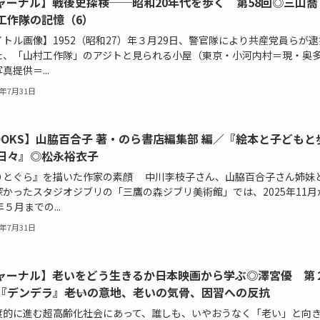
ャーナル】戦後史探検──昭和20年代を歩く 第58回◎三山
工作隊の記憶（6）
トル画像】1952（昭和27）年３月29日、警官隊により共産党員らが逮
た、「山村工作隊」のアジトと見られる小屋（東京・小河内村＝現・奥
真提供＝...
6年7月31日
OOKS】山脇百合子 著・のら書店編集部 編／『絵本と子どもと
日々』◎松永裕衣子
りとぐら』を描いた作家の素顔 中川李枝子さん、山脇百合子さん姉妹
深かったスタジオジブリの「三鷹の森ジブリ美術館」では、2025年11月
年５月までの...
6年7月31日
ャーナル】老いをどう生きるか――日本映画から学ぶ◎澤宮優 第
『デンデラ』――老いの意地、老いの気骨、因習への反抗
度的に進む超高齢化社会にあって、誰しも、いやおうなく「老い」と向