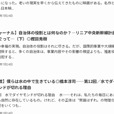
うになった。老いの現実を早くから伝えてきたものに映画がある。名作
日本映...
6年7月24日
ャーナル】自治体の役割とは何なのか？―リニア中央新幹線計
ぐって―（下）◎樫田秀樹
の幸福の実現。自治体の役割はそれに尽きる。だが、国策的事業や大規
関係すると、多くの自治体は、事業内容やその影響の検証よりも、推進
担する...
6年7月24日
載】僕らは水の中で生きている◎橋本淳司——第12回／水でダ
ンドが切れる理由
2回 水でダイヤモンドが切れる理由 水──それは、私たちの毎日にあ
も自然に存在しているもの。けれど、その正体は〝常識はずれ〟の物理
をいくつも...
6年7月24日