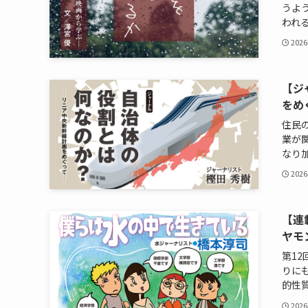
うよ
われる
202
【ジ
をめ
住民
業が
なり加
202
【連
ヤモ
第1
りに
的性質
202