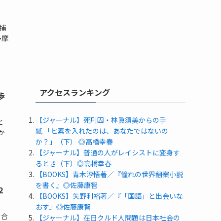
喬
捕
多摩
アクセスランキング
歩
【ジャーナル】死刑囚・林眞須美からの手
と
紙 「ヒ素を入れたのは、あなたではないの
か
か？」（下） ◎高橋幸春
【ジャーナル】普通の人がレイシストに変身す
るとき（下）◎高橋幸春
【BOOKS】青木淳悟著／『憧れの世界――翻案小説
を書く』◎佐藤康智
２
【BOOKS】矢野利裕著／『「国語」と出会いな
おす』◎佐藤康智
き合
【ジャーナル】在日クルド人問題は日本社会の