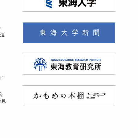
中
後遺
／
変
を見