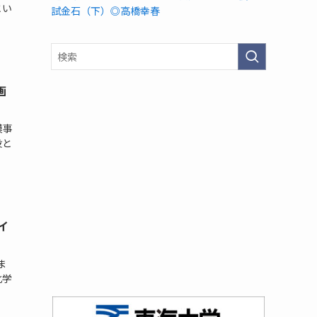
とい
試金石（下）◎高橋幸春
画
模事
役と
イ
ま
化学