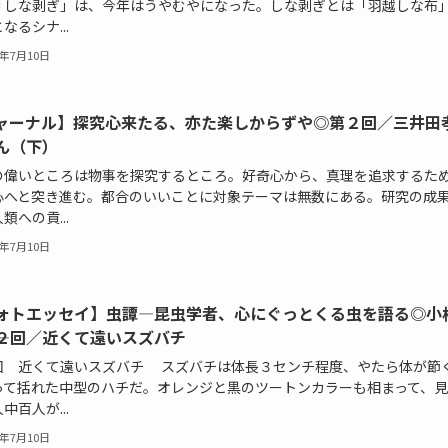
「しな剥ぎ」は、今年はうやむやになった。しな剥ぎとは「羽越しな布
なるシナ...
6年7月10日
ャーナル】探究心来たる、亦た楽しからずや◎第２回／三井田
ん（下）
の偉いところは物事を探究するところ。好奇心から、真理を追求するた
心へと突き進む。都合のいいことに対象テーマは無数にある。研究の成
類への貢...
6年7月10日
ォトエッセイ】虫譚―昆虫学者、心にぐっとくる虫を語る◎小
―第２回／近くて遠いスズバチ
回 近くて遠いスズバチ スズバチは体長３センチ程度、やたら体が節
って括れた中型のハチだ。オレンジと黒のツートンカラーも相まって、見
中百人が...
6年7月10日