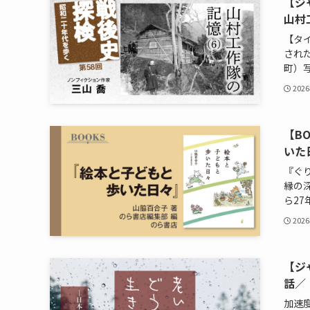
【ジ
山村
【タイ
され
町）写
202
【B
いた
『ぐ
縁の
ら27
202
【ジ
話／
加速