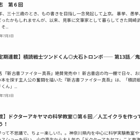
志 第６回
90年、三十三歳のとき、もの書きを目指し一念発起して上京。 暴挙、愚挙
だったかもしれませんが、以来、見事に文筆家として暮らしてきた岡崎
...
6年7月3日
定期連載】積読戦士ツンドくん◎大石トロンボ—— 第13話／
3話 『新古書ファイター真吾』絶賛発売中！ 新古書店の均一棚で日々、お
の本を探す主人公の奮闘を描いた『新古書ファイター真吾』は、「積読
くん」...
6年7月3日
載】ドクターアキヤマの科学教室◎第６回／人工イクラを作っ
う！
学って不思議で、ちょー楽しい‼〟。神奈川県内を中心に科学実験教室や
ンスショーを行い、小中高生から大人気の「ドクターアキヤマ」こと東