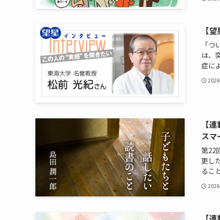
【望
「つ
は、
症によ
202
【連
スマ
第2
更し
ること
202
【連