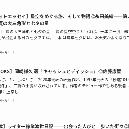
ォトエッセイ】星空をめぐる旅、そして物語◎永田美絵——第2
夏の大三角形と七夕の星
1回 夏の大三角形と七夕の星 夏の星空祭りといえば、一年に一度、織
星が出会える日の七夕ですね。 私は毎年七夕には、お天気がよくなり
6年7月10日
OOKS】岡崎祥久 著『キャッシュとディッシュ』◎佐藤康智
さ、と、しぶとさ 2020年発表の表題作と、1997年発表の「秒速10
越冬」、二篇の小説が収録されている。作者のデビュー作でもある後者
年に上京し...
6年7月10日
載】ライター稼業渡世日記 ──出会った人びと 歩いた街々◎