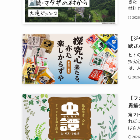
きた
材料と
202
【ジ
欧さ
ヒト
探究
は、人
202
【フ
貴―
第２
れだ
ば百人
202