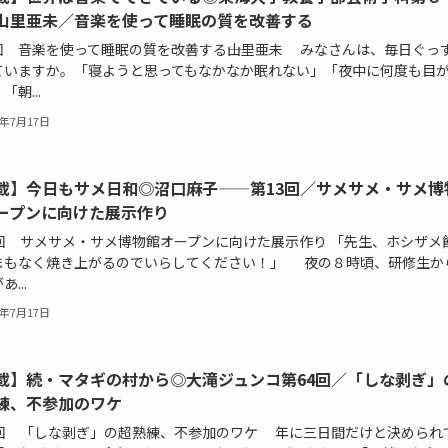
山里亜未／音楽を使って睡眠の質を改善する
回 音楽を使って睡眠の質を改善する――山里亜未 みなさんは、毎日ぐっ
ていますか。「寝ようと思ってもなかなか眠れない」「夜中に何度も目
「朝...
6年7月17日
載】今日もサメ日和◎沼口麻子——第13回／サメサメ・サメ博
ープンに向けた展示作り
3回 サメサメ・サメ博物館オープンに向けた展示作り 「先生、ホシザメ
まもなく焼き上がるのでいらしてください！」 夜の８時頃、研修生か
...
6年7月17日
載】続・マタギの村から◎大滝ジュンコ――第64回／「しな剥ぎ」
練、不参加のワケ
4回 「しな剥ぎ」の超熟練、不参加のワケ 年に三日間だけと決められ