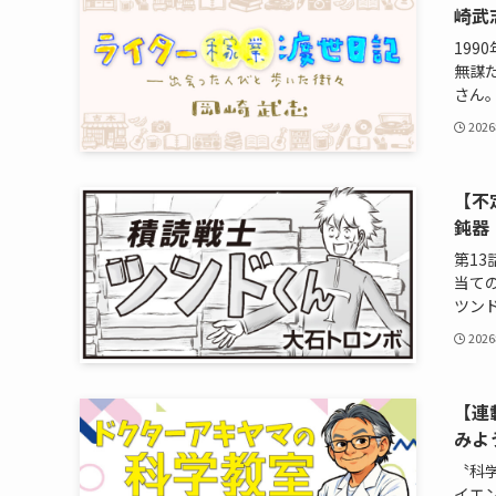
崎武
19
無謀
さん。そ
202
【不
鈍器
第1
当て
ツンド
202
【連
みよ
〝科
イエ