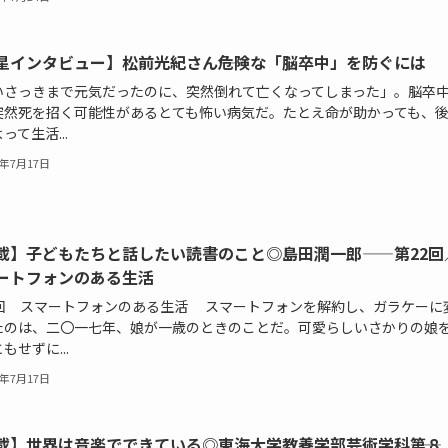
星インタビュー】松前光紀さん――危険な「脳卒中」を防ぐには
いさっきまで元気だったのに、突然倒れて亡くなってしまった」。脳卒
突然死を招く可能性があるとても怖い病気だ。たとえ命が助かっても、
って生活...
6年7月17日
載】子どもたちと話したい読書のこと◎島田潤一郎——第22回
ートフォンのある生活
2回 スマートフォンのある生活 スマートフォンを解約し、ガラケーに
たのは、二〇一七年、娘が一歳のときのことだ。可愛らしいさかりの娘
もせずに...
6年7月17日
載】世界は音楽でできている◎東海大学教養学部芸術学科――第８