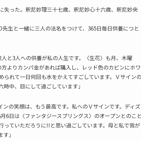
に失った。釈尼妙理三十七歳、釈尼妙心十六歳、釈尼妙央
O先生と一緒に三人の法名をつけて、365日毎日供養につと
2人と3人への供養が私の人生です。〈生花〉も月、木曜
の方よりカンパ金があれば購入し、レッド色のカビンにホワ
められて一日何回も水をかえてすごしています。Ｖサイン
六時中、目にして過ごしています」
インの笑顔は、もう最高です。私へのＶサインです。ディズ
6月6日は〈ファンタジースプリングス〉のオープンとのこ
行っていただろうに!!と思い過ごしています。母と私で我が
ます」