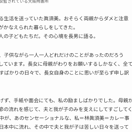
収監されている大阪拘置所
る生活を送っていた眞須美。おそらく両親からダメと注意
がかなえられた暮らしをしてきた。
人の子どもたちだ。その心境を長男に語る。
、子供ながら一人一人どれだけのことがあったのだろう
しています。長女に母親がわりをお願いするしかなく、全
すばかりの日々で、長女自身のことに思いが至らず申し訳
げず、手紙や面会にても、私の励ましばかりでした。母親
節の流れを感じて、夫と我が子のみを支えにしてすごして
中が、あのセンセーショナルな、私＝林眞須美＝カレー事
日本中に流れ、その中で夫と我が子は苦しい日々を送って