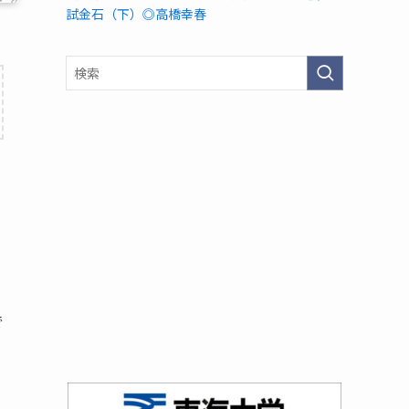
試金石（下）◎高橋幸春
で