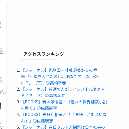
アクセスランキング
【ジャーナル】死刑囚・林眞須美からの手
紙 「ヒ素を入れたのは、あなたではないの
か？」（下） ◎高橋幸春
【ジャーナル】普通の人がレイシストに変身す
るとき（下）◎高橋幸春
【BOOKS】青木淳悟著／『憧れの世界――翻案小説
を書く』◎佐藤康智
【BOOKS】矢野利裕著／『「国語」と出会いな
おす』◎佐藤康智
【ジャーナル】在日クルド人問題は日本社会の