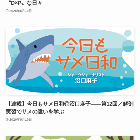
〝D×P〟な日々
2026年6月19日
【連載】今日もサメ日和◎沼口麻子——第12回／解剖
実習でサメの違いを学ぶ
2026年6月19日