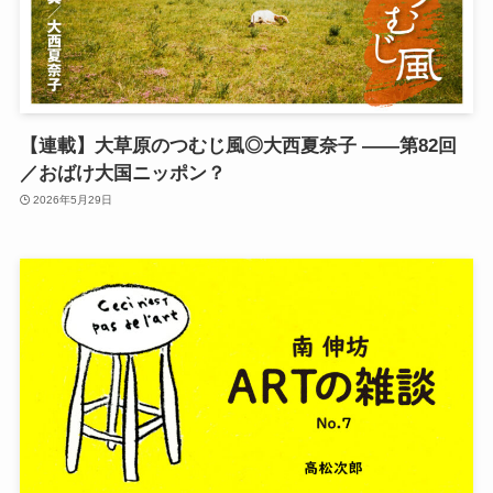
【連載】大草原のつむじ風◎大西夏奈子 ——第82回
／おばけ大国ニッポン？
2026年5月29日