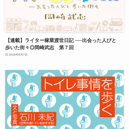
【連載】ライター稼業渡世日記 ──出会った人びと
歩いた街々◎岡崎武志 第７回
2026年8月7日