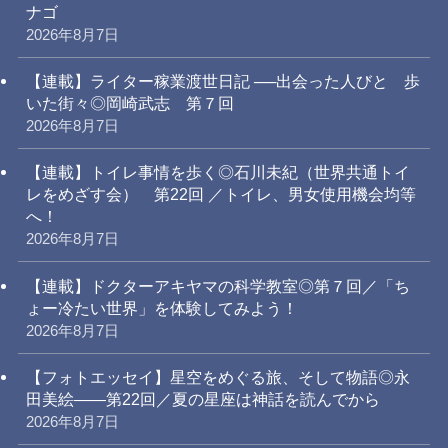
ナゴ
2026年8月7日
【連載】ライター稼業渡世日記 ──出会った人びと 歩
いた街々◎岡崎武志 第７回
2026年8月7日
【連載】トイレ事情を歩く◎石川未紀（世界共通トイ
レをめざす会） 第22回 ／トイレ、男女使用機会均等
へ！
2026年8月7日
【連載】ドクターアキヤマの科学教室◎第７回／「ち
ょー冷たい世界」を体験してみよう！
2026年8月7日
【フォトエッセイ】星空をめぐる旅、そして物語◎永
田美絵——第22回／夏の星座は神話を読んでから
2026年8月7日