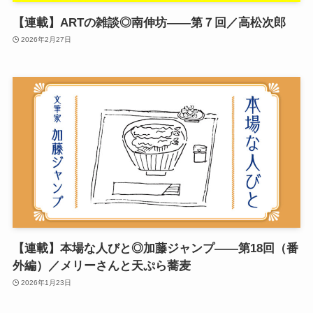
【連載】ARTの雑談◎南伸坊——第７回／高松次郎
2026年2月27日
【連載】本場な人びと◎加藤ジャンプ――第18回（番
外編）／メリーさんと天ぷら蕎麦
2026年1月23日