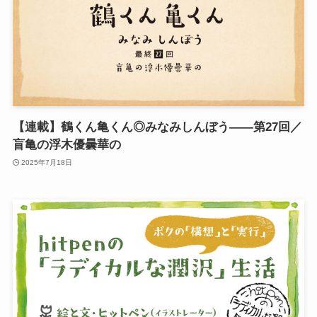
【連載】鶴くん亀くん◎みなみしんぼう——第27回／
盲亀の浮木優曇華の
2025年7月18日