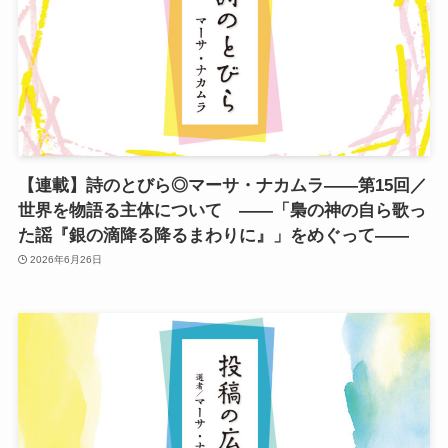
【連載】詩のとびら◎マーサ・ナカムラ——第15回／
世界を物語る主体について ——「梟の神の自ら歌っ
た謡『銀の滴降る降るまわりに』」をめぐって——
2026年6月26日