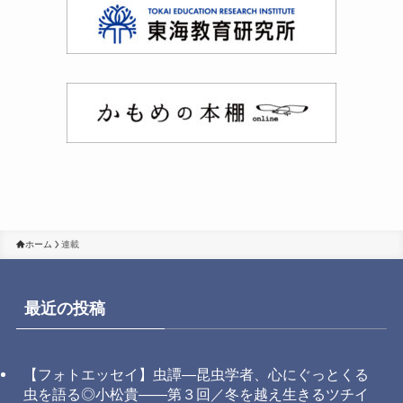
ホーム
連載
最近の投稿
【フォトエッセイ】虫譚―昆虫学者、心にぐっとくる
虫を語る◎小松貴――第３回／冬を越え生きるツチイ