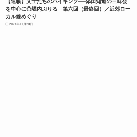
【連載】文士たちのハイキング──添田知道の三味会
を中心に◎堀内ぶりる 第六回（最終回）／近郊ロー
カル線めぐり
2024年11月20日