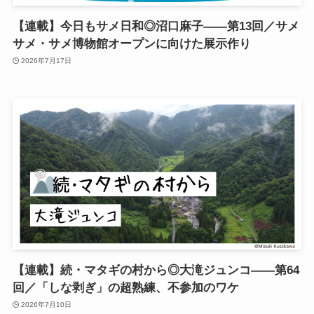
【連載】今日もサメ日和◎沼口麻子——第13回／サメ
サメ・サメ博物館オープンに向けた展示作り
2026年7月17日
【連載】続・マタギの村から◎大滝ジュンコ――第64
回／「しな剥ぎ」の超熟練、不参加のワケ
2026年7月10日