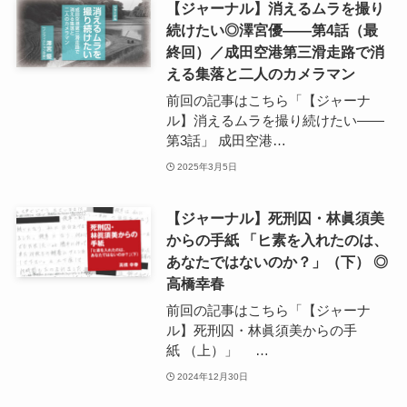
【ジャーナル】消えるムラを撮り
続けたい◎澤宮優――第4話（最
終回）／成田空港第三滑走路で消
える集落と二人のカメラマン
前回の記事はこちら「【ジャーナ
ル】消えるムラを撮り続けたい――
第3話」 成田空港…
2025年3月5日
【ジャーナル】死刑囚・林眞須美
からの手紙 「ヒ素を入れたのは、
あなたではないのか？」（下） ◎
高橋幸春
前回の記事はこちら「【ジャーナ
ル】死刑囚・林眞須美からの手
紙 （上）」 …
2024年12月30日