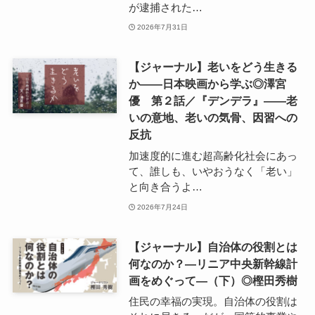
が逮捕された…
2026年7月31日
【ジャーナル】老いをどう生きる
か――日本映画から学ぶ◎澤宮
優 第２話／『デンデラ』――老
いの意地、老いの気骨、因習への
反抗
加速度的に進む超高齢化社会にあっ
て、誰しも、いやおうなく「老い」
と向き合うよ…
2026年7月24日
【ジャーナル】自治体の役割とは
何なのか？―リニア中央新幹線計
画をめぐって―（下）◎樫田秀樹
住民の幸福の実現。自治体の役割は