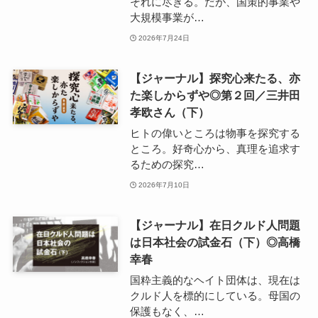
それに尽きる。だが、国策的事業や
大規模事業が…
2026年7月24日
【ジャーナル】探究心来たる、亦
た楽しからずや◎第２回／三井田
孝欧さん（下）
ヒトの偉いところは物事を探究する
ところ。好奇心から、真理を追求す
るための探究…
2026年7月10日
【ジャーナル】在日クルド人問題
は日本社会の試金石（下）◎高橋
幸春
国粋主義的なヘイト団体は、現在は
クルド人を標的にしている。母国の
保護もなく、…