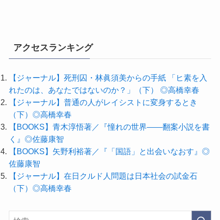
アクセスランキング
【ジャーナル】死刑囚・林眞須美からの手紙 「ヒ素を入
れたのは、あなたではないのか？」（下） ◎高橋幸春
【ジャーナル】普通の人がレイシストに変身するとき
（下）◎高橋幸春
【BOOKS】青木淳悟著／『憧れの世界――翻案小説を書
く』◎佐藤康智
【BOOKS】矢野利裕著／『「国語」と出会いなおす』◎
佐藤康智
【ジャーナル】在日クルド人問題は日本社会の試金石
（下）◎高橋幸春