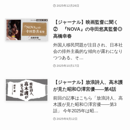
2025年12月26日
【ジャーナル】映画監督に聞く
② 『NOVA』の寺田悠真監督◎
高橋幸春
外国人移民問題が注目され、日本社
会の排外主義的な傾向が露わになり
つつある。そ…
2025年10月17日
【ジャーナル】放浪詩人、高木護
が見た昭和◎澤宮優――第4話
前回の記事はこちら「放浪詩人、高
木護が見た昭和◎澤宮優――第3
話」 今年2025年は昭…
2025年9月12日