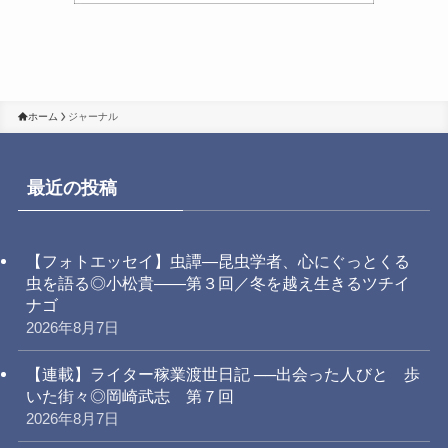
ホーム
ジャーナル
最近の投稿
【フォトエッセイ】虫譚―昆虫学者、心にぐっとくる
虫を語る◎小松貴――第３回／冬を越え生きるツチイ
ナゴ
2026年8月7日
【連載】ライター稼業渡世日記 ──出会った人びと 歩
いた街々◎岡崎武志 第７回
2026年8月7日