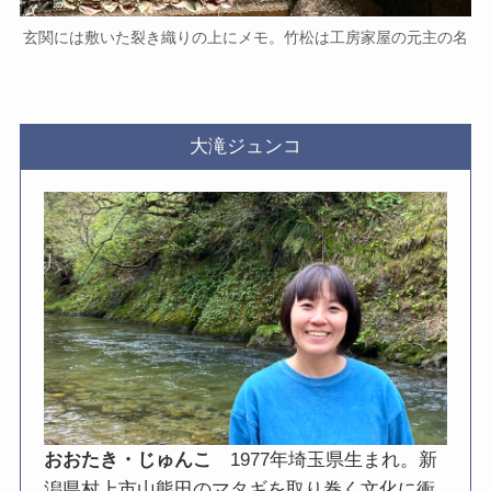
玄関には敷いた裂き織りの上にメモ。竹松は工房家屋の元主の名
大滝ジュンコ
おおたき・じゅんこ
1977年埼玉県生まれ。新
潟県村上市山熊田のマタギを取り巻く文化に衝