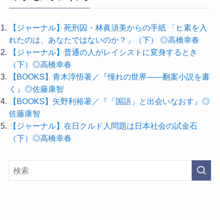
【ジャーナル】死刑囚・林眞須美からの手紙 「ヒ素を入
れたのは、あなたではないのか？」（下） ◎高橋幸春
【ジャーナル】普通の人がレイシストに変身するとき
（下）◎高橋幸春
【BOOKS】青木淳悟著／『憧れの世界――翻案小説を書
く』◎佐藤康智
【BOOKS】矢野利裕著／『「国語」と出会いなおす』◎
佐藤康智
【ジャーナル】在日クルド人問題は日本社会の試金石
（下）◎高橋幸春