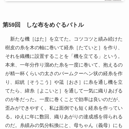
第59回
しな布をめぐるバトル
新たな機［はた］を立てた。コツコツと績み続けた
樹皮の糸を木の軸に巻いて経糸［たていと］を作り、
それを織機に設置することを「機を立てる」という。
本来、一年分作り溜めた糸を一度に巻いて、抱えるの
が精一杯くらいの太さのバームクーヘン状の経糸を作
り、綜絖［そうこう］や筬［おさ］に糸を通し機を立
てたら、緯糸［よこいと］を通して一気に織りあげる
のが冬だった。一度に巻くことで効率は良いのだが、
歪みができやすく、私は面倒でも短く経糸を作ってい
る。ゆえに年に数回、織りあがりの達成感を得られる
のだ。糸績みの気分転換にと、母ちゃん（義母）にも