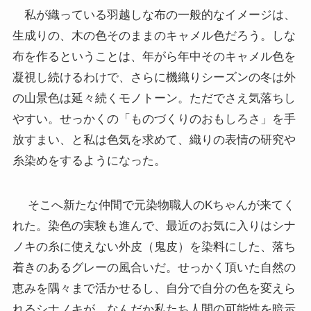
私が織っている羽越しな布の一般的なイメージは、
生成りの、木の色そのままのキャメル色だろう。しな
布を作るということは、年がら年中そのキャメル色を
凝視し続けるわけで、さらに機織りシーズンの冬は外
の山景色は延々続くモノトーン。ただでさえ気落ちし
やすい。せっかくの「ものづくりのおもしろさ」を手
放すまい、と私は色気を求めて、織りの表情の研究や
糸染めをするようになった。
そこへ新たな仲間で元染物職人のKちゃんが来てく
れた。染色の実験も進んで、最近のお気に入りはシナ
ノキの糸に使えない外皮（鬼皮）を染料にした、落ち
着きのあるグレーの風合いだ。せっかく頂いた自然の
恵みを隅々まで活かせるし、自分で自分の色を変えら
れるシナノキが、なんだか私たち人間の可能性を暗示