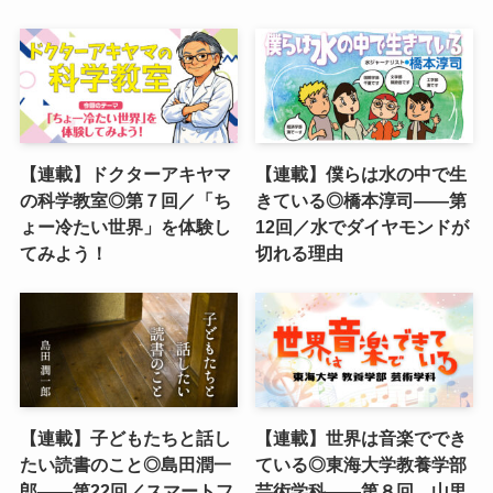
【連載】ドクターアキヤマ
【連載】僕らは水の中で生
の科学教室◎第７回／「ち
きている◎橋本淳司——第
ょー冷たい世界」を体験し
12回／水でダイヤモンドが
てみよう！
切れる理由
【連載】子どもたちと話し
【連載】世界は音楽ででき
たい読書のこと◎島田潤一
ている◎東海大学教養学部
郎——第22回／スマートフ
芸術学科――第８回 山里