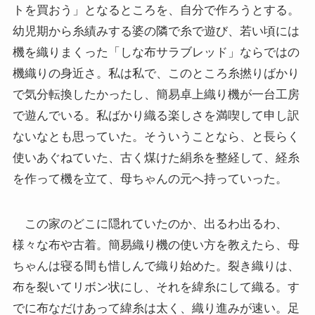
トを買おう」となるところを、自分で作ろうとする。
幼児期から糸績みする婆の隣で糸で遊び、若い頃には
機を織りまくった「しな布サラブレッド」ならではの
機織りの身近さ。私は私で、このところ糸撚りばかり
で気分転換したかったし、簡易卓上織り機が一台工房
で遊んでいる。私ばかり織る楽しさを満喫して申し訳
ないなとも思っていた。そういうことなら、と長らく
使いあぐねていた、古く煤けた絹糸を整経して、経糸
を作って機を立て、母ちゃんの元へ持っていった。
この家のどこに隠れていたのか、出るわ出るわ、
様々な布や古着。簡易織り機の使い方を教えたら、母
ちゃんは寝る間も惜しんで織り始めた。裂き織りは、
布を裂いてリボン状にし、それを緯糸にして織る。す
でに布なだけあって緯糸は太く、織り進みが速い。足