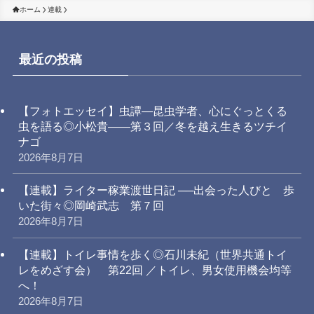
ホーム
連載
最近の投稿
【フォトエッセイ】虫譚―昆虫学者、心にぐっとくる
虫を語る◎小松貴――第３回／冬を越え生きるツチイ
ナゴ
2026年8月7日
【連載】ライター稼業渡世日記 ──出会った人びと 歩
いた街々◎岡崎武志 第７回
2026年8月7日
【連載】トイレ事情を歩く◎石川未紀（世界共通トイ
レをめざす会） 第22回 ／トイレ、男女使用機会均等
へ！
2026年8月7日