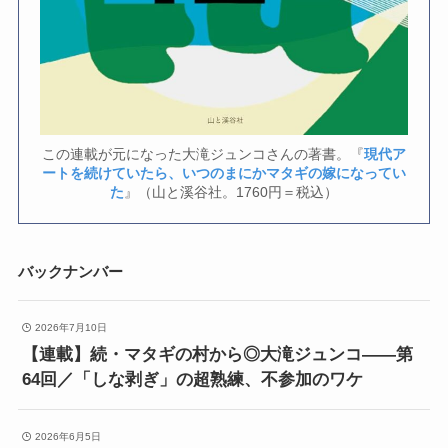
この連載が元になった大滝ジュンコさんの著書。『
現代ア
ートを続けていたら、いつのまにかマタギの嫁になってい
た
』（山と溪谷社。1760円＝税込）
バックナンバー
2026年7月10日
【連載】続・マタギの村から◎大滝ジュンコ――第
64回／「しな剥ぎ」の超熟練、不参加のワケ
2026年6月5日