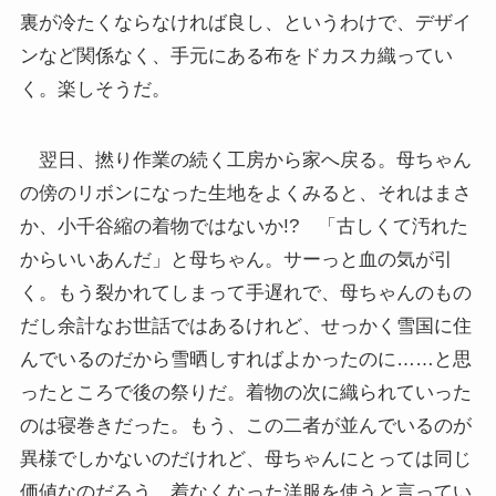
裏が冷たくならなければ良し、というわけで、デザイ
ンなど関係なく、手元にある布をドカスカ織ってい
く。楽しそうだ。
翌日、撚り作業の続く工房から家へ戻る。母ちゃん
の傍のリボンになった生地をよくみると、それはまさ
か、小千谷縮の着物ではないか!? 「古しくて汚れた
からいいあんだ」と母ちゃん。サーっと血の気が引
く。もう裂かれてしまって手遅れで、母ちゃんのもの
だし余計なお世話ではあるけれど、せっかく雪国に住
んでいるのだから雪晒しすればよかったのに……と思
ったところで後の祭りだ。着物の次に織られていった
のは寝巻きだった。もう、この二者が並んでいるのが
異様でしかないのだけれど、母ちゃんにとっては同じ
価値なのだろう。着なくなった洋服を使うと言ってい