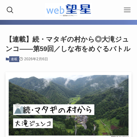
【連載】続・マタギの村から◎大滝ジュ
ンコ――第59回／しな布をめぐるバトル
2026年2月6日
連載