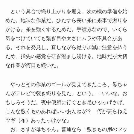
という具合で織り上がりを迎え、次の機の準備を始
めた。地味な作業だ。ひたすら長い糸に糸車で撚りを
かける。糸を強くするためだ。手績みなので、いくら
気をつけていても繋ぎ目や太さにムラや不具合があ
る。それを発見し、直しながら撚り加減に注意を払う
ため、指先の感覚を研ぎ澄まし続ける。地味だが大切
な作業が何日も続いた。
やっとその作業のゴールが見えてきたころ、母ちゃ
んがテレビで裂き織りを見た、という。「いいな。お
もしろそうだ。夜中便所に行ぐとき足ひゃっげさげ、
こんな敷くものあればいいあんねが？ 何か要らねえ
ツギ（布）あったっけかな」
お、さすが母ちゃん。普通なら「敷きもの用のマッ