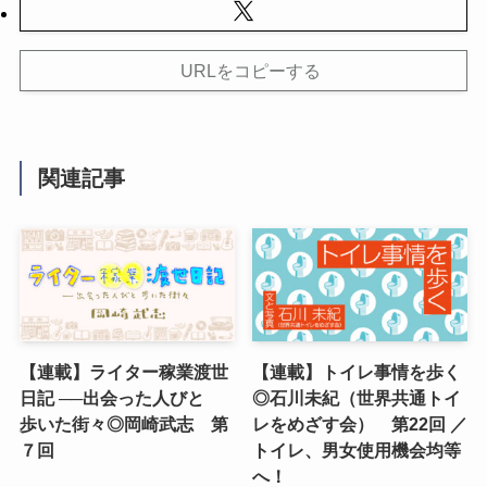
URLをコピーする
関連記事
【連載】ライター稼業渡世
【連載】トイレ事情を歩く
日記 ──出会った人びと
◎石川未紀（世界共通トイ
歩いた街々◎岡崎武志 第
レをめざす会） 第22回 ／
７回
トイレ、男女使用機会均等
へ！