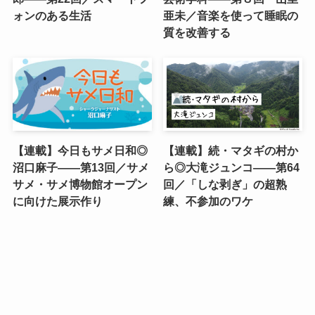
ォンのある生活
亜未／音楽を使って睡眠の
質を改善する
【連載】今日もサメ日和◎
【連載】続・マタギの村か
沼口麻子——第13回／サメ
ら◎大滝ジュンコ――第64
サメ・サメ博物館オープン
回／「しな剥ぎ」の超熟
に向けた展示作り
練、不参加のワケ