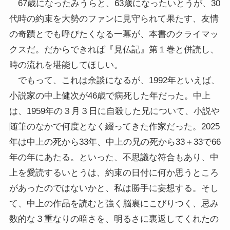
67歳になったみうらと、63歳になったいとうが、30
代時の約束を大勢のファンに見守られて果たす、友情
の奇蹟とでも呼びたくなる一幕が、本書のクライマッ
クスだ。だからできれば『見仏記』第１巻と併読し、
時の流れを堪能してほしい。
でもって、これは余談になるが、1992年といえば、
小説家の中上健次が46歳で病死した年だった。中上
は、1959年の３月３日に自殺した兄について、小説や
随筆のなかで何度となく綴ってきた作家だった。2025
年は中上の死から33年、中上の兄の死から33＋33で66
年の年にあたる。といった、不思議な符合もあり、中
上を愛読するいとうは、約束の日付に何か思うところ
があったのではないかと、私は勝手に妄想する。そし
て、中上の作品を読むと強く脳裏にこびりつく、忌み
数的な３重なりの暗さを、明るさに裏返してくれたの