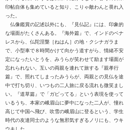
印帖自体も集めていると知り、こりゃ敵わんと畏れ入
った。
仏像鑑賞の記述以外にも、『見仏記』には、印象的
な場面がたくさんある。『海外篇』で、インドのベナ
レスから、仏陀涅槃［ねはん］の地・クシナガラま
で、小型車で８時間かけて向かう道すがら、情緒不安
定になったいとうを、みうらが笑わせて励ます場面が
忘れられない。互いの両親を連れて旅する『親孝行
篇』で、照れてしまったみうらが、両親との見仏を途
中で打ち切り、いつもの二人旅に戻る流れも微笑まし
い。『道草篇』で「ガビってる」という表現を使って
いるうち、本家の峨眉山に夢中になった二人が、憧れ
高じて中国へ飛び、吹雪の峨眉山に登るという、学生
時代の友達同士のような無邪気すぎるノリにも、ウキ
ウキした。