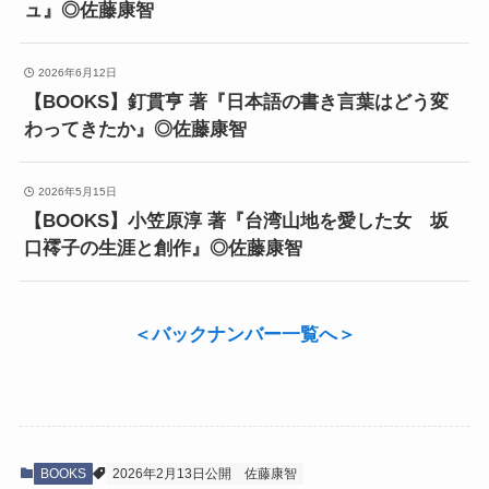
ュ』◎佐藤康智
2026年6月12日
【BOOKS】釘貫亨 著『日本語の書き言葉はどう変
わってきたか』◎佐藤康智
2026年5月15日
【BOOKS】小笠原淳 著『台湾山地を愛した女 坂
口䙥子の生涯と創作』◎佐藤康智
＜
バックナンバー一覧へ
＞
BOOKS
2026年2月13日公開
佐藤康智