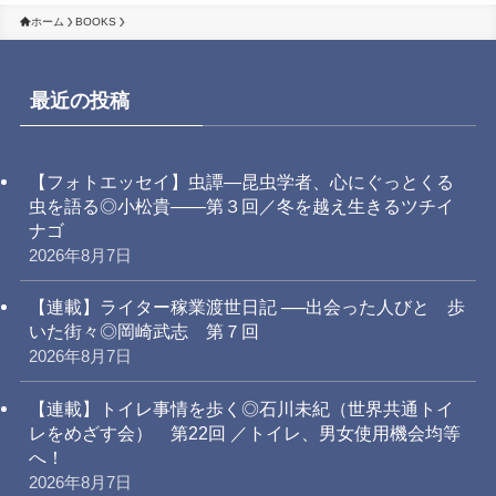
ホーム
BOOKS
最近の投稿
【フォトエッセイ】虫譚―昆虫学者、心にぐっとくる
虫を語る◎小松貴――第３回／冬を越え生きるツチイ
ナゴ
2026年8月7日
【連載】ライター稼業渡世日記 ──出会った人びと 歩
いた街々◎岡崎武志 第７回
2026年8月7日
【連載】トイレ事情を歩く◎石川未紀（世界共通トイ
レをめざす会） 第22回 ／トイレ、男女使用機会均等
へ！
2026年8月7日