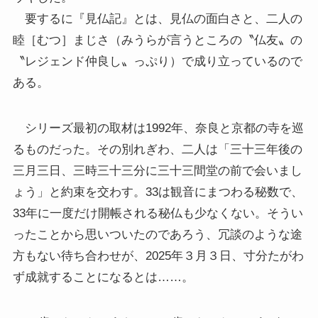
要するに『見仏記』とは、見仏の面白さと、二人の
睦［むつ］まじさ（みうらが言うところの〝仏友〟の
〝レジェンド仲良し〟っぷり）で成り立っているので
ある。
シリーズ最初の取材は1992年、奈良と京都の寺を巡
るものだった。その別れぎわ、二人は「三十三年後の
三月三日、三時三十三分に三十三間堂の前で会いまし
ょう」と約束を交わす。33は観音にまつわる秘数で、
33年に一度だけ開帳される秘仏も少なくない。そうい
ったことから思いついたのであろう、冗談のような途
方もない待ち合わせが、2025年３月３日、寸分たがわ
ず成就することになるとは……。