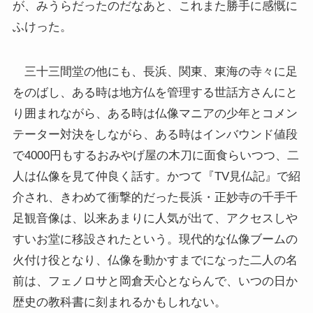
が、みうらだったのだなあと、これまた勝手に感慨に
ふけった。
三十三間堂の他にも、長浜、関東、東海の寺々に足
をのばし、ある時は地方仏を管理する世話方さんにと
り囲まれながら、ある時は仏像マニアの少年とコメン
テーター対決をしながら、ある時はインバウンド値段
で4000円もするおみやげ屋の木刀に面食らいつつ、二
人は仏像を見て仲良く話す。かつて『TV見仏記』で紹
介され、きわめて衝撃的だった長浜・正妙寺の千手千
足観音像は、以来あまりに人気が出て、アクセスしや
すいお堂に移設されたという。現代的な仏像ブームの
火付け役となり、仏像を動かすまでになった二人の名
前は、フェノロサと岡倉天心とならんで、いつの日か
歴史の教科書に刻まれるかもしれない。