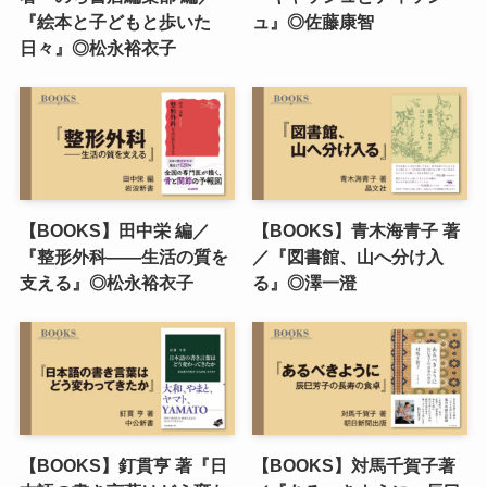
『絵本と子どもと歩いた
ュ』◎佐藤康智
日々』◎松永裕衣子
【BOOKS】田中栄 編／
【BOOKS】青木海青子 著
『整形外科――生活の質を
／『図書館、山へ分け入
支える』◎松永裕衣子
る』◎澤一澄
【BOOKS】釘貫亨 著『日
【BOOKS】対馬千賀子著