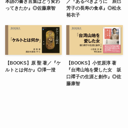
本語の書き言葉はどう変わ
／『あるべきように 辰巳
ってきたか』◎佐藤康智
芳子の長寿の食卓』◎松永
裕衣子
【BOOKS】原 聖 著／『ケ
【BOOKS】小笠原淳 著
ルトとは何か』◎澤一澄
『台湾山地を愛した女 坂
口䙥子の生涯と創作』◎佐
藤康智