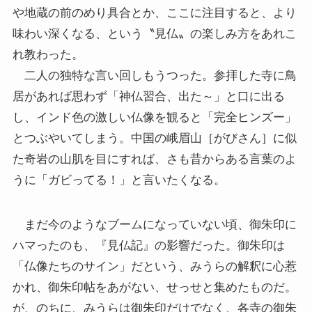
や地蔵の前のめり具合とか、ここに注目すると、より
味わい深くなる、という〝見仏〟の楽しみ方をあれこ
れ教わった。
二人の独特な言い回しもうつった。参拝した寺に鳥
居があれば思わず「神仏習合、出た～」と口に出る
し、インド色の激しい仏像を観ると「完全ヒンズー」
とつぶやいてしまう。中国の峨眉山［がびさん］に似
た奇岩の山肌を目にすれば、さも昔からある言葉のよ
うに「ガビってる！」と言いたくなる。
まだ今のようなブームになっていない頃、御朱印に
ハマったのも、『見仏記』の影響だった。御朱印は
「仏像たちのサイン」だという、みうらの解釈に心惹
かれ、御朱印帖をあがない、せっせと集めたものだ。
が、のちに、みうらは御朱印だけでなく、各寺の御朱