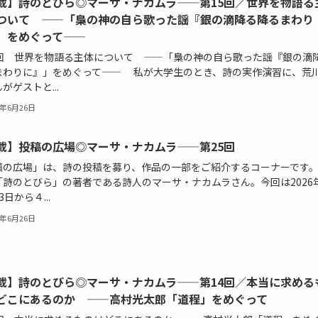
載】詩のとびら◎マーサ・ナカムラ——第15回／世界を物語る
ついて ——「梟の神の自ら歌った謡『銀の滴降る降るまわり
」をめぐって——
5回 世界を物語る主体について ——「梟の神の自ら歌った謡『銀の滴
まわりに』」をめぐって—— 私が大学生のとき、詩の実作演習に、荒
がゲストと...
6年6月26日
載】投稿の広場◎マーサ・ナカムラ——第25回
稿の広場」は、詩の投稿を募り、作品の一部をご紹介するコーナーです
「詩のとびら」の著者である詩人のマーサ・ナカムラさん。今回は2026
3日から４...
6年6月26日
載】詩のとびら◎マーサ・ナカムラ——第14回／本当に求める
どこにあるのか ——高村光太郎「道程」をめぐって