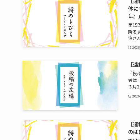
【連
体に
に』
第1
降る
治さん
202
【連
「投
者は
３月2
202
【連
のは