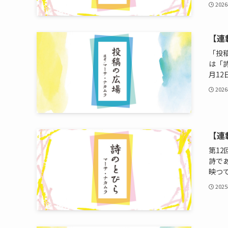
202
【連
「投
は「
月12日
202
【連
第1
詩で
映つて
202