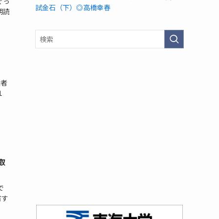
ぐっ
試金石（下）◎高橋幸春
朗読
選者
１
取
で
省す