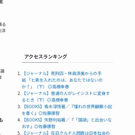
主
降る
川洋
アクセスランキング
。選
【ジャーナル】死刑囚・林眞須美からの手
年
紙 「ヒ素を入れたのは、あなたではないの
か？」（下） ◎高橋幸春
【ジャーナル】普通の人がレイシストに変身す
るとき（下）◎高橋幸春
【BOOKS】青木淳悟著／『憧れの世界――翻案小説
を書く』◎佐藤康智
も
【BOOKS】矢野利裕著／『「国語」と出会いな
おす』◎佐藤康智
【ジャーナル】在日クルド人問題は日本社会の