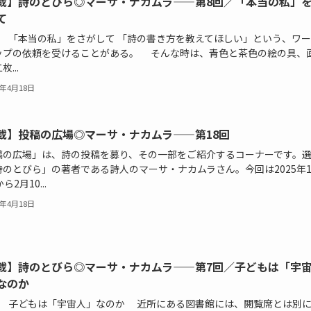
載】詩のとびら◎マーサ・ナカムラ——第8回／「本当の私」
て
回 「本当の私」をさがして 「詩の書き方を教えてほしい」という、ワ
ップの依頼を受けることがある。 そんな時は、青色と茶色の絵の具、
...
5年4月18日
載】投稿の広場◎マーサ・ナカムラ——第18回
稿の広場」は、詩の投稿を募り、その一部をご紹介するコーナーです。
詩のとびら」の著者である詩人のマーサ・ナカムラさん。今回は2025年
ら2月10...
5年4月18日
載】詩のとびら◎マーサ・ナカムラ——第7回／子どもは「宇
なのか
回 子どもは「宇宙人」なのか 近所にある図書館には、閲覧席とは別