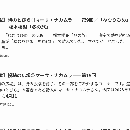
載】詩のとびら◎マーサ・ナカムラ——第9回／「ねむりひめ
 —榎本櫻湖「冬の旅」—
回 「ねむりひめ」の気配 —榎本櫻湖「冬の旅」— 寝室で詩を読む
、童話「ねむりひめ」を声に出して読んでいた。 すべてが ねむった 
...
5年6月25日
載】投稿の広場◎マーサ・ナカムラ——第19回
稿の広場」は、詩の投稿を募り、その一部をご紹介するコーナーです。
詩のとびら」の著者である詩人のマーサ・ナカムラさん。今回は2025年
ら4月11...
5年6月25日