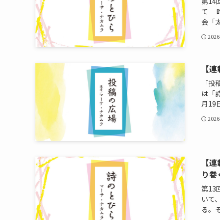
第1
て 
会「太
202
【連
「投
は「
月19
202
【連
り巻
第1
いて
る。そ