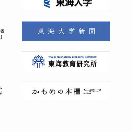
選者
1
た
が