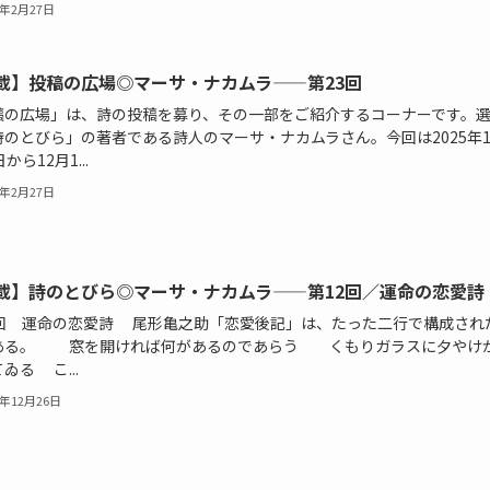
6年2月27日
載】投稿の広場◎マーサ・ナカムラ——第23回
稿の広場」は、詩の投稿を募り、その一部をご紹介するコーナーです。
詩のとびら」の著者である詩人のマーサ・ナカムラさん。今回は2025年1
から12月1...
6年2月27日
載】詩のとびら◎マーサ・ナカムラ——第12回／運命の恋愛詩
2回 運命の恋愛詩 尾形亀之助「恋愛後記」は、たった二行で構成され
ある。 窓を開ければ何があるのであらう くもりガラスに夕やけ
ゐる こ...
5年12月26日