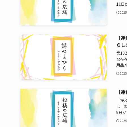
11日か
202
【連
らし
第1
な存
用品や最
202
【連
「投
は「
9日から
202