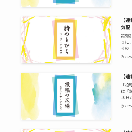
【連
気配
第9
りに
ろの ま
202
【連
「投
は「
10日か
202