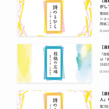
【連
がし
第8
ショ
用紙二枚
202
【連
「投
は「
16日か
202
【連
人」
第7