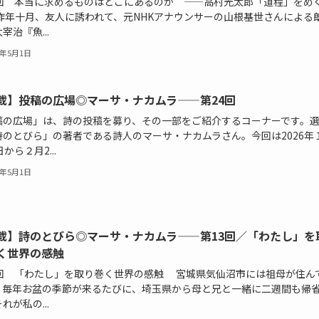
4回 本当に求めるものはどこにあるのか ——高村光太郎「道程」をめ
昨年十月、友人に誘われて、元NHKアナウンサーの山根基世さんによる
宰治『魚...
6年5月1日
載】投稿の広場◎マーサ・ナカムラ——第24回
稿の広場」は、詩の投稿を募り、その一部をご紹介するコーナーです。
詩のとびら」の著者である詩人のマーサ・ナカムラさん。今回は2026年
日から２月2...
6年5月1日
載】詩のとびら◎マーサ・ナカムラ——第13回／「わたし」を
く世界の感触
3回 「わたし」を取り巻く世界の感触 宮城県気仙沼市には祖母が住ん
、毎年お盆の季節が来るたびに、埼玉県から母と兄と一緒に二週間も帰
れが私の...