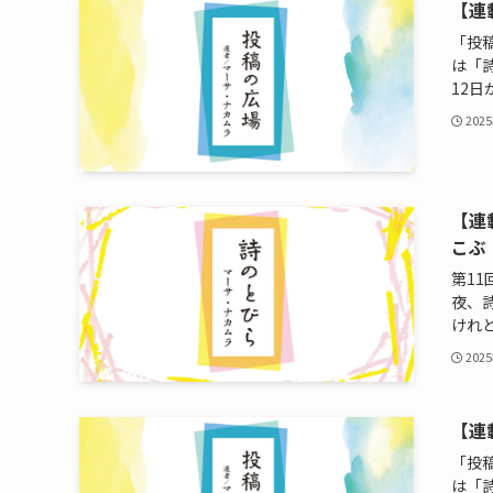
【連
「投
は「
12日か
202
【連
こぶ
第1
夜、
けれど
202
【連
「投
は「