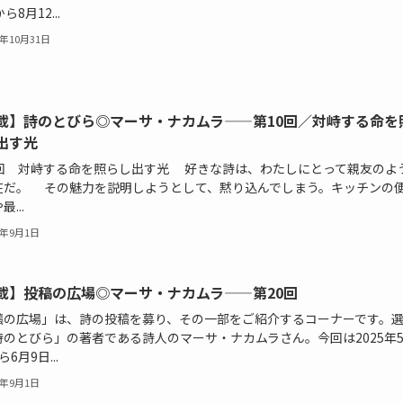
ら8月12...
5年10月31日
載】詩のとびら◎マーサ・ナカムラ——第10回／対峙する命を
出す光
0回 対峙する命を照らし出す光 好きな詩は、わたしにとって親友のよ
在だ。 その魅力を説明しようとして、黙り込んでしまう。キッチンの
...
5年9月1日
載】投稿の広場◎マーサ・ナカムラ——第20回
稿の広場」は、詩の投稿を募り、その一部をご紹介するコーナーです。
詩のとびら」の著者である詩人のマーサ・ナカムラさん。今回は2025年
6月9日...
5年9月1日