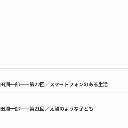
田潤一郎——第22回／スマートフォンのある生活
田潤一郎——第21回／太陽のような子ども