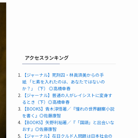
アクセスランキング
【ジャーナル】死刑囚・林眞須美からの手
紙 「ヒ素を入れたのは、あなたではないの
か？」（下） ◎高橋幸春
【ジャーナル】普通の人がレイシストに変身す
るとき（下）◎高橋幸春
【BOOKS】青木淳悟著／『憧れの世界――翻案小説
を書く』◎佐藤康智
【BOOKS】矢野利裕著／『「国語」と出会いな
おす』◎佐藤康智
【ジャーナル】在日クルド人問題は日本社会の