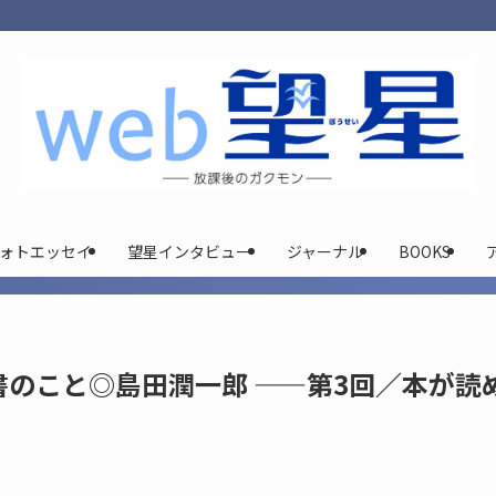
ォトエッセイ
望星インタビュー
ジャーナル
BOOKS
のこと◎島田潤一郎 ——第3回／本が読