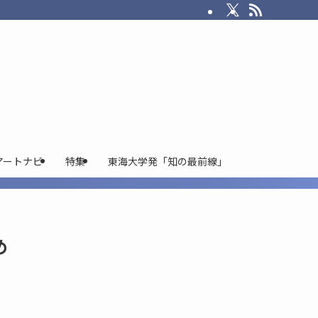
アートナビ
特集
東海大学発「知の最前線」
め