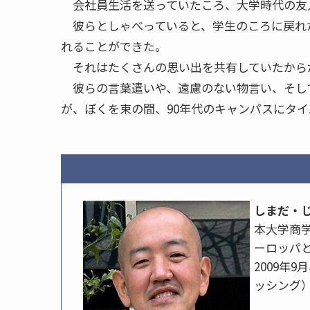
会社員生活を送っていたころ、大学時代の友
彼らとしゃべっていると、学生のころに戻れ
れることができた。
それはたくさんの思い出を共有していたから
彼らの言葉遣いや、遠慮のない物言い、そし
が、ぼくを束の間、90年代のキャンパスにタ
しまだ・
本大学商
ーロッパ
2009年
ッシング