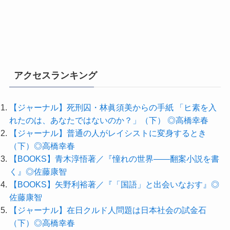
アクセスランキング
【ジャーナル】死刑囚・林眞須美からの手紙 「ヒ素を入
れたのは、あなたではないのか？」（下） ◎高橋幸春
【ジャーナル】普通の人がレイシストに変身するとき
（下）◎高橋幸春
【BOOKS】青木淳悟著／『憧れの世界――翻案小説を書
く』◎佐藤康智
【BOOKS】矢野利裕著／『「国語」と出会いなおす』◎
佐藤康智
【ジャーナル】在日クルド人問題は日本社会の試金石
（下）◎高橋幸春