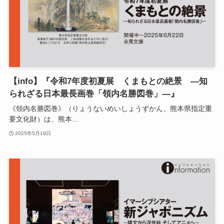
【info】『令和7年度初夏展 くまもとの絶景 ―知
られざる日本最長画巻「領内名勝図巻」―』
《領内名勝図巻》（りょうないめいしょうずかん、熊本県指定重
要文化財）は、熊本...
2025年5月19日