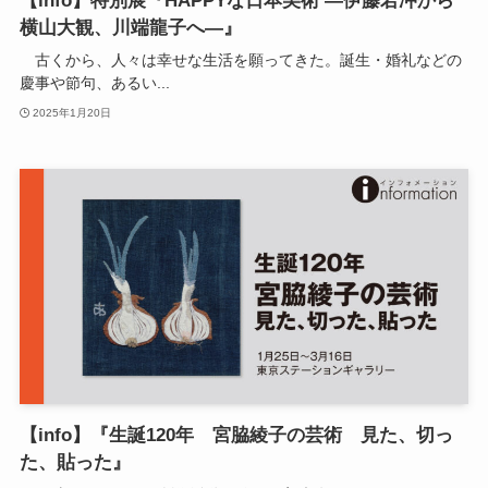
【info】特別展『HAPPYな日本美術 ―伊藤若冲から
横山大観、川端龍子へ―』
古くから、人々は幸せな生活を願ってきた。誕生・婚礼などの
慶事や節句、あるい...
2025年1月20日
【info】『生誕120年 宮脇綾子の芸術 見た、切っ
た、貼った』