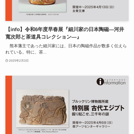
【info】令和6年度早春展『細川家の日本陶磁―河井
寬次郎と茶道具コレクション―』
熊本藩主であった細川家には、日本の陶磁作品が数多く伝えら
れている。特に、茶...
2025年2月3日