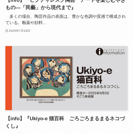
【info】『ピクチャレスク陶芸 アートを楽しむやき
もの―「民藝」から現代まで』
多くの場合、陶芸作品の表面は、豊かな色調や質感で構成され
ている。釉薬や顔料...
2025年7月18日
【info】『Ukiyo-e 猫百科 ごろごろまるまるネコづ
くし』