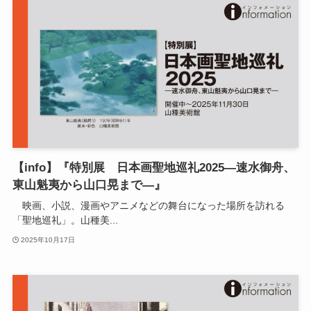
【info】『特別展 日本画聖地巡礼2025―速水御舟、
東山魁夷から山口晃まで―』
映画、小説、漫画やアニメなどの舞台になった場所を訪れる
「聖地巡礼」。山種美...
2025年10月17日