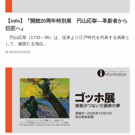
【info】『開館20周年特別展 円山応挙―革新者から
巨匠へ』
円山応挙（1733～95）は、従来より江戸時代を代表する画家と
して、確固たる地位...
2025年10月3日