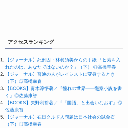
アクセスランキング
【ジャーナル】死刑囚・林眞須美からの手紙 「ヒ素を入
れたのは、あなたではないのか？」（下） ◎高橋幸春
【ジャーナル】普通の人がレイシストに変身するとき
（下）◎高橋幸春
【BOOKS】青木淳悟著／『憧れの世界――翻案小説を書
く』◎佐藤康智
【BOOKS】矢野利裕著／『「国語」と出会いなおす』◎
佐藤康智
【ジャーナル】在日クルド人問題は日本社会の試金石
（下）◎高橋幸春