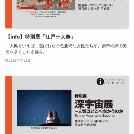
【info】特別展「江戸☆大奥」
大奥といえば、選ばれた才色兼備な女性たちが、豪華絢爛で美
麗を尽くした衣装を...
2025年7月18日