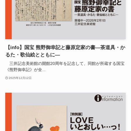
【info】国宝 熊野御幸記と藤原定家の書―茶道具・か
るた・歌仙絵とともに―
三井記念美術館の開館20周年を記念して、同館が所蔵する国宝
《熊野御幸記》が全...
2025年12月12日