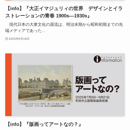
【info】『大正イマジュリィの世界 デザインとイラ
ストレーションの青春 1900s―1930s』
現代日本の大衆文化の源流は、明治末期から昭和初期までの先
端メディアであった...
2025年6月19日
【info】『版画ってアートなの？』