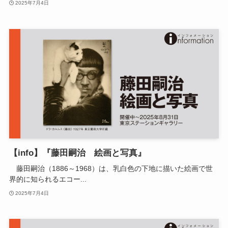
2025年7月4日
【info】『藤田嗣治 絵画と写真』
藤田嗣治（1886～1968）は、乳白色の下地に描いた絵画で世
界的に知られるエコー...
2025年7月4日