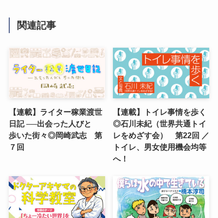
関連記事
【連載】ライター稼業渡世
【連載】トイレ事情を歩く
日記 ──出会った人びと
◎石川未紀（世界共通トイ
歩いた街々◎岡崎武志 第
レをめざす会） 第22回 ／
７回
トイレ、男女使用機会均等
へ！