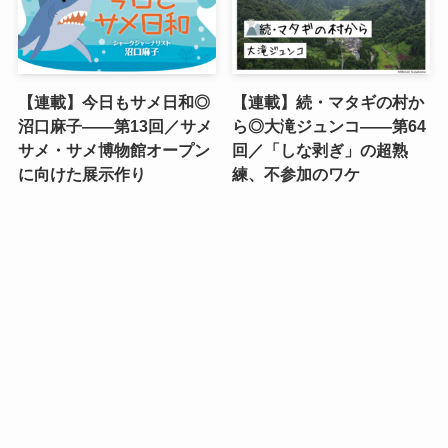
【連載】今日もサメ日和◎
【連載】続・マタギの村か
沼口麻子——第13回／サメ
ら◎大滝ジュンコ――第64
サメ・サメ博物館オープン
回／「しな剥ぎ」の超熟
に向けた展示作り
練、不参加のワケ