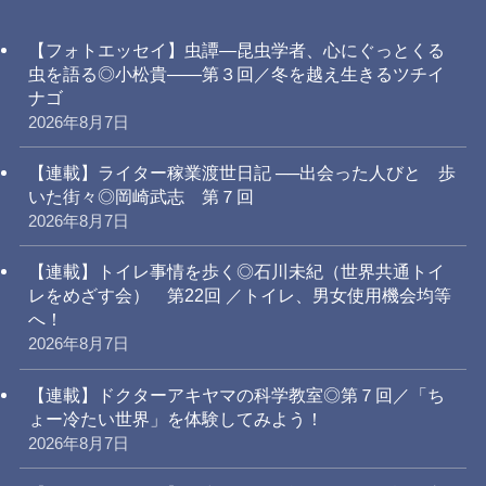
【フォトエッセイ】虫譚―昆虫学者、心にぐっとくる
虫を語る◎小松貴――第３回／冬を越え生きるツチイ
ナゴ
2026年8月7日
【連載】ライター稼業渡世日記 ──出会った人びと 歩
いた街々◎岡崎武志 第７回
2026年8月7日
【連載】トイレ事情を歩く◎石川未紀（世界共通トイ
レをめざす会） 第22回 ／トイレ、男女使用機会均等
へ！
2026年8月7日
【連載】ドクターアキヤマの科学教室◎第７回／「ち
ょー冷たい世界」を体験してみよう！
2026年8月7日