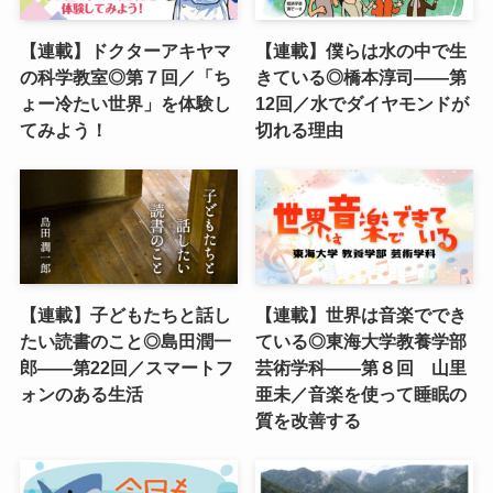
【連載】ドクターアキヤマ
【連載】僕らは水の中で生
の科学教室◎第７回／「ち
きている◎橋本淳司——第
ょー冷たい世界」を体験し
12回／水でダイヤモンドが
てみよう！
切れる理由
【連載】子どもたちと話し
【連載】世界は音楽ででき
たい読書のこと◎島田潤一
ている◎東海大学教養学部
郎——第22回／スマートフ
芸術学科――第８回 山里
ォンのある生活
亜未／音楽を使って睡眠の
質を改善する