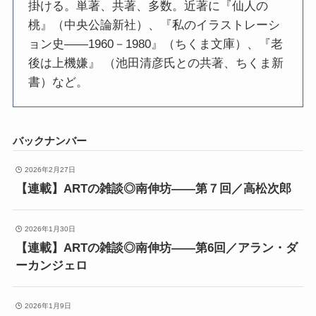
掛ける。単著、共著、多数。近著に『仙人の
桃』（中央公論新社）、『私のイラストレーシ
ョン史――1960－1980』（ちくま文庫）、『老
後は上機嫌』 （池田清彦氏との共著、ちくま新
書）など。
バックナンバー
2026年2月27日
【連載】ARTの雑談◎南伸坊——第７回／高松次郎
2026年1月30日
【連載】ARTの雑談◎南伸坊——第6回／アラン・ダ
ーカンジェロ
2026年1月9日