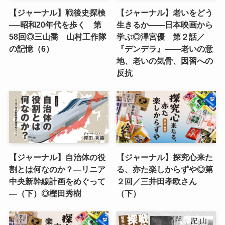
【ジャーナル】戦後史探検
【ジャーナル】老いをどう
──昭和20年代を歩く 第
生きるか――日本映画から
58回◎三山喬 山村工作隊
学ぶ◎澤宮優 第２話／
の記憶（6）
『デンデラ』――老いの意
地、老いの気骨、因習への
反抗
【ジャーナル】自治体の役
【ジャーナル】探究心来た
割とは何なのか？―リニア
る、亦た楽しからずや◎第
中央新幹線計画をめぐって
２回／三井田孝欧さん
―（下）◎樫田秀樹
（下）