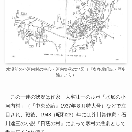
水没前の小河内村の中心・河内集落の地図（『奥多摩町誌・歴史
編』より）
この一連の状況は作家・大宅壮一のルポ「水底の小
河内村」（『中央公論』1937年８月特大号）などで注
目され、戦後、1948（昭和23）年には芥川賞作家・石
川達三の小説『日蔭の村』によって寒村の悲劇として