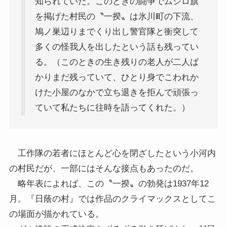
知られていた。このときの闘争でムシロ旗
を掲げた村民の〝一揆〟は氷川町の下流、
鳩ノ巣辺りまでくり出し警官隊と衝突して
多くの怪我人を出したという話も残ってい
る。（このときの生き残りの老人が二人ば
かりまだ残っていて、ひとり身でこわれか
けた小屋のなかで立ち退きを拒んで頑張っ
ていて私たちに往時を語ってくれた。）
工作隊の若者にほとんど心を閉ざしたという小河内
の村民だが、一部にはそんな接点もあったのだ。
略年表によれば、この〝一揆〟の勃発は1937年12
月。『日蔭の村』では作品のクライマックスとしてこ
の場面が描かれている。