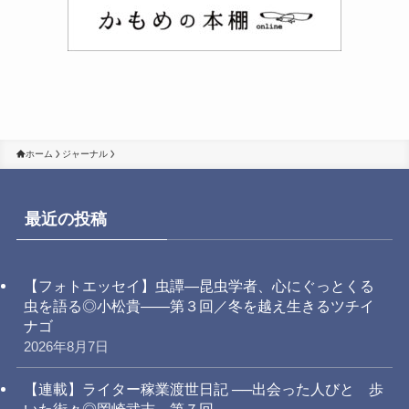
ホーム
ジャーナル
最近の投稿
【フォトエッセイ】虫譚―昆虫学者、心にぐっとくる
虫を語る◎小松貴――第３回／冬を越え生きるツチイ
ナゴ
2026年8月7日
【連載】ライター稼業渡世日記 ──出会った人びと 歩