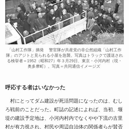
「山村工作隊」摘発 警官隊が共産党の非公然組織「山村工作
隊」のアジトと見られる小屋を急襲。写真はトラックで護送され
る検挙者＝1952（昭和27）年３月29日、東京・小河内村（現・
奥多摩町）。写真＝共同通信イメージズ
呼応する者はいなかった
村にとってダム建設が死活問題になったのは、むし
ろ戦前のことだった。町誌の記述によれば、当初、堰
堤の建設予定地は、小河内村内でなくやや下流の古里
村が有力視され、村民や周辺自治体の関係者らが賛否