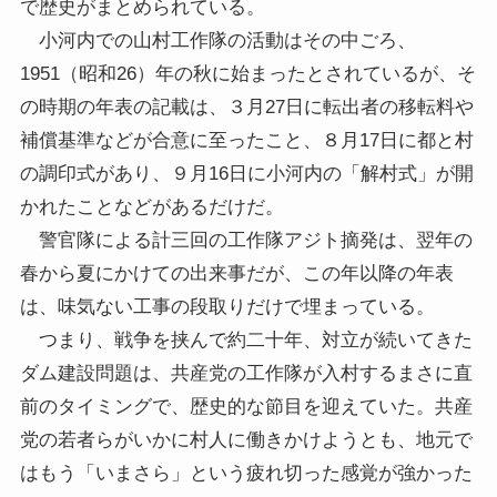
で歴史がまとめられている。
小河内での山村工作隊の活動はその中ごろ、
1951（昭和26）年の秋に始まったとされているが、そ
の時期の年表の記載は、３月27日に転出者の移転料や
補償基準などが合意に至ったこと、８月17日に都と村
の調印式があり、９月16日に小河内の「解村式」が開
かれたことなどがあるだけだ。
警官隊による計三回の工作隊アジト摘発は、翌年の
春から夏にかけての出来事だが、この年以降の年表
は、味気ない工事の段取りだけで埋まっている。
つまり、戦争を挟んで約二十年、対立が続いてきた
ダム建設問題は、共産党の工作隊が入村するまさに直
前のタイミングで、歴史的な節目を迎えていた。共産
党の若者らがいかに村人に働きかけようとも、地元で
はもう「いまさら」という疲れ切った感覚が強かった