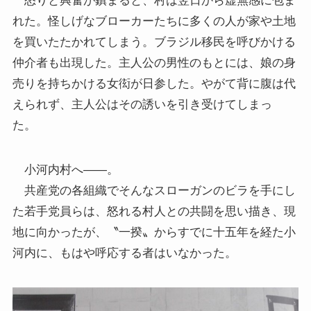
怒りと興奮が鎮まると、村は翌日から虚無感に包ま
れた。怪しげなブローカーたちに多くの人が家や土地
を買いたたかれてしまう。ブラジル移民を呼びかける
仲介者も出現した。主人公の男性のもとには、娘の身
売りを持ちかける女衒が日参した。やがて背に腹は代
えられず、主人公はその誘いを引き受けてしまっ
た。
小河内村へ――。
共産党の各組織でそんなスローガンのビラを手にし
た若手党員らは、怒れる村人との共闘を思い描き、現
地に向かったが、〝一揆〟からすでに十五年を経た小
河内に、もはや呼応する者はいなかった。