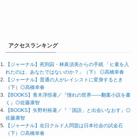
アクセスランキング
【ジャーナル】死刑囚・林眞須美からの手紙 「ヒ素を入
れたのは、あなたではないのか？」（下） ◎高橋幸春
【ジャーナル】普通の人がレイシストに変身するとき
（下）◎高橋幸春
【BOOKS】青木淳悟著／『憧れの世界――翻案小説を書
く』◎佐藤康智
【BOOKS】矢野利裕著／『「国語」と出会いなおす』◎
佐藤康智
【ジャーナル】在日クルド人問題は日本社会の試金石
（下）◎高橋幸春