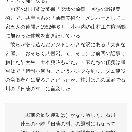
世に広く知れ渡る。
画家の桂川寛は著書『廃墟の前衛 回想の戦後美
術』で、共産党系の「前衛美術会」メンバーとして画
家五人の仲間と1952年６月、小河内の山村工作隊活動
に加わった体験を書き記している。
彼らが潜り込んだアジトは小さな沢にある「大きな
岩屋」（おそらく八畳岩）で、そこには前回の記事で
触れた早大生・土本典昭もいた。画家たちの任務は謄
写版で『週刊小河内』というパンフを刷り、ダム建設
の労働者らに配ることだったが、桂川はこの回顧で石
川の『日蔭の村』に言及した。
（戦前の反対運動は）かなり激しく、石川
達三の小説『日蔭の村』の題材にもなって