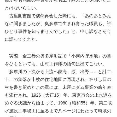
族からも周囲の年長者からも工作隊のことを聞いたこ
とはないらしい。
古里図書館で偶然再会した際にも、「あのあとみん
なに聞きましたが、奥多摩で生まれ育った職員も、誰
ひとり事件を知りませんでした」と、申し訳なさそう
に語ってくれた。
実際、全三巻の奥多摩町誌で「小河内貯水池」の章
をひもといても、山村工作隊の語句は出てこない。
多摩川の下流から上流へ熱海、原、出野……と計二
十二の集落が十枚の住宅地図に再現され、在りし日の
村を書き留めたこの章には、末尾にダム事業の略年表
も添付され、1926（大正15）年、東京市会の上水道を
めぐる決議から始まって、1980（昭和55）年、第二取
水施設工事竣工に至るまで八ページにわたって時系列