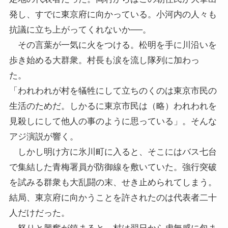
発し、すでに東京府に向かっている。小河内の人々も
抗議に立ち上がってくれないか──。
その言葉が一気に火をつける。松明を手に川沿いを
歩き始める大群衆。村長も涙を流し隊列に加わっ
た。
「われわれが村を犠牲にして立ちのくのは東京市民の
生活のためだ。しかるに東京市民は（略）われわれを
見殺しにして他人の事のように思っている」。そんな
アジ演説が響く。
しかし明け方に氷川町に入ると、そこにはバス七台
で集結した青梅署員が防御線を敷いていた。強行突破
を試みる群衆も大乱闘の末、せき止められてしまう。
結局、東京府に向かうことを許されたのは代表者二十
人だけだった。