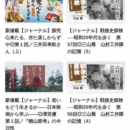
新連載【ジャーナル】探究
【ジャーナル】戦後史探検
心来たる、亦た楽しからず
──昭和20年代を歩く 第
や◎第１回／三井田孝欧さ
57回◎三山喬 山村工作隊
ん（上）
の記憶（5）
新連載【ジャーナル】老い
【ジャーナル】戦後史探検
をどう生きるか――日本映
──昭和20年代を歩く 第
画から学ぶ――◎澤宮優
56回◎三山喬 山村工作隊
第１話／『楢山節考』の今
の記憶（4）
日性