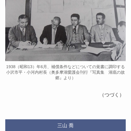
1938（昭和13）年6月、補償条件などについての覚書に調印する
小沢市平・小河内村長（奥多摩湖愛護会刊行『写真集 湖底の故
郷』より）
（つづく）
三山 喬