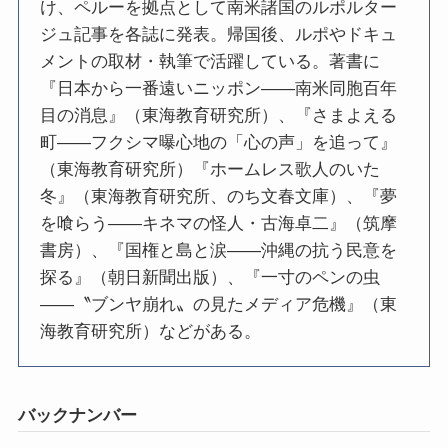
け、ペルーを拠点として南米諸国のルポルター
ジュ記事を各誌に発表。帰国後、ルポやドキュ
メントの取材・執筆で活躍している。著書に
『日本から一番遠いニッポン――南米同胞百年
目の消息』（東海教育研究所）、『さまよえる
町――フクシマ曝心地の「心の声」を追って』
（東海教育研究所）『ホームレス歌人のいた
冬』（東海教育研究所、のち文春文庫）、『夢
を喰らう――キネマの怪人・古海卓二』（筑摩
書房）、『国権と島と涙――沖縄の抗う民意を
探る』（朝日新聞出版）、『一寸のペンの虫
――〝ブンヤ崩れ〟の見たメディア危機』（東
海教育研究所）などがある。
バックナンバー