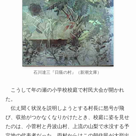
石川達三『日蔭の村』（新潮文庫）
こうして年の瀬の小学校校庭で村民大会が開かれ
た。
伝え聞く状況を説明しようとする村長に怒号が飛
び、収拾がつかなくなりかけたとき、校庭に姿を見せ
たのは、小菅村と丹波山村、上流の山梨で水没する予
定地の代表者だった。両村からはこの朝住民が大挙出