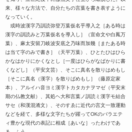
来、様々な方法で、自分たちの言葉を書き表すように
なっていく。
或時波漢字乃訓読弥登万葉仮名乎導入之［ある時は
漢字の訓読みと万葉仮名を導入し］（宣命文や白鳳万
葉）、麻太安留刀岐波安底之乃味而加幾［またある時
は当て字のみで書き］（天平万葉）、ひとたひはひら
かなはかりにかくなとし［一度はひらがなばかりに書
くなどし］（平安文芸）、そこに真名を散りはめもし
［そこに真名（漢字）を散りばめもし］（藤原定家
本）、アルイハ音ヨミ漢字トカタカナヲマゼ（平安末
期の仏教文献）、其処ヘ大和言葉ノ訓読ミ漢字モ結合
サセ（和漢混淆文）、そのすゑに近代の言文一致運動
などを経て、多様な文字たちが躍ってOKのバラエテ
ィ豊かな現代の表記に相成［あいな］ったわけであ
る。ふう。