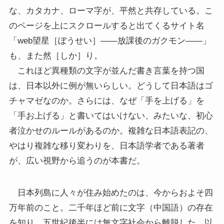
な、カタカナ、ローマ字が、平然と共存している。こ
のページを上にスクロールすると出てくるサイト名
「web望星［ぼうせい］――放課後のガクモン――」
も、また然［しか］り。
これほど異種類の文字が並んだ書き言葉を持つ国
は、日本以外に例が無いらしい。どうして日本語はゴ
チャマゼなのか。さらには、なぜ「手を上げる」を
「手お上げる」と書いてはいけない、みたいな、初心
者泣かせのルールがあるのか。複雑な日本語表記の、
やはり複雑な移り変わりを、日本語学者である著者
が、広い視野から追うのが本書だ。
日本列島に人々が住み始めたのは、今からおよそ四
万年前のこと。二千年ほど前に文字（中国語）の存在
を知り、五世紀後半には無文字社会から離脱した。以