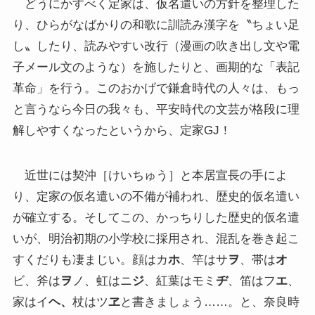
どうにかすべく定家は、仮名遣いの方針を整理した
り、ひらがなばかりの和歌に訓読み漢字を〝ちょい足
し〟したり、読みやすい改行（漫画の吹き出し文や電
子メール文のような）を施したりと、画期的な「表記
革命」を行う。このおかげで鎌倉時代の人々は、もっ
と言うなら今日の我々も、平安時代の文芸が格段に理
解しやすくなったというから、定家GJ！
近世には契沖［けいちゅう］と本居宣長の手によ
り、定家の仮名遣いの不備が補われ、歴史的仮名遣い
が確立する。そしてこの、かっちりした歴史的仮名遣
いが、明治初期の小学校に採用され、混乱を巻き起こ
すくだりも凄まじい。顔はカ
ホ
、竿はサ
ヲ
、帯は
オ
ビ、斧は
ヲ
ノ、虹はニ
ジ
、紅葉はモミ
ヂ
、笛はフ
エ
、
家はイ
ヘ、
杖はツ
ヱ
と書きましょう……。と、奈良時