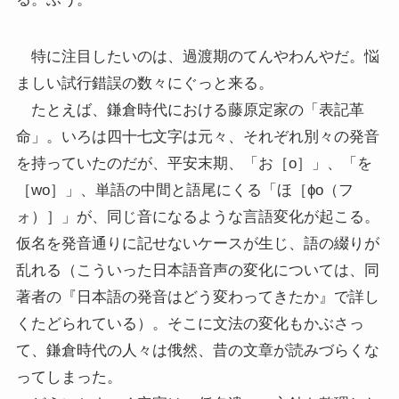
特に注目したいのは、過渡期のてんやわんやだ。悩
ましい試行錯誤の数々にぐっと来る。
たとえば、鎌倉時代における藤原定家の「表記革
命」。いろは四十七文字は元々、それぞれ別々の発音
を持っていたのだが、平安末期、「お［o］」、「を
［wo］」、単語の中間と語尾にくる「ほ［ɸo（フ
ォ）］」が、同じ音になるような言語変化が起こる。
仮名を発音通りに記せないケースが生じ、語の綴りが
乱れる（こういった日本語音声の変化については、同
著者の『日本語の発音はどう変わってきたか』で詳し
くたどられている）。そこに文法の変化もかぶさっ
て、鎌倉時代の人々は俄然、昔の文章が読みづらくな
ってしまった。