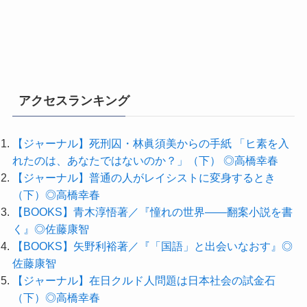
アクセスランキング
【ジャーナル】死刑囚・林眞須美からの手紙 「ヒ素を入
れたのは、あなたではないのか？」（下） ◎高橋幸春
【ジャーナル】普通の人がレイシストに変身するとき
（下）◎高橋幸春
【BOOKS】青木淳悟著／『憧れの世界――翻案小説を書
く』◎佐藤康智
【BOOKS】矢野利裕著／『「国語」と出会いなおす』◎
佐藤康智
【ジャーナル】在日クルド人問題は日本社会の試金石
（下）◎高橋幸春