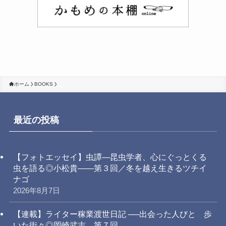
ホーム
BOOKS
最近の投稿
【フォトエッセイ】虫譚―昆虫学者、心にぐっとくる
虫を語る◎小松貴――第３回／冬を越え生きるツチイ
ナゴ
2026年8月7日
【連載】ライター稼業渡世日記 ──出会った人びと 歩
いた街々◎岡崎武志 第７回