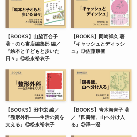
【BOOKS】山脇百合子
【BOOKS】岡崎祥久 著
著・のら書店編集部 編／
『キャッシュとディッシ
『絵本と子どもと歩いた
ュ』◎佐藤康智
日々』◎松永裕衣子
【BOOKS】田中栄 編／
【BOOKS】青木海青子 著
『整形外科――生活の質を
／『図書館、山へ分け入
支える』◎松永裕衣子
る』◎澤一澄