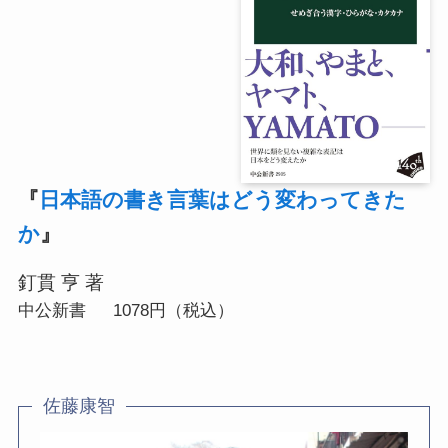
『
日本語の書き言葉はどう変わってきた
か
』
釘貫 亨 著
中公新書 1078円（税込）
佐藤康智