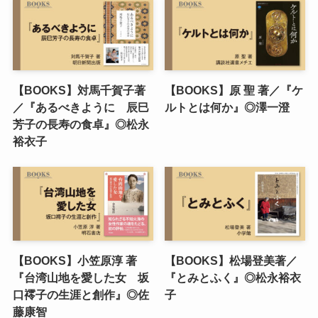
【BOOKS】対馬千賀子著
【BOOKS】原 聖 著／『ケ
／『あるべきように 辰巳
ルトとは何か』◎澤一澄
芳子の長寿の食卓』◎松永
裕衣子
【BOOKS】小笠原淳 著
【BOOKS】松場登美著／
『台湾山地を愛した女 坂
『とみとふく』◎松永裕衣
口䙥子の生涯と創作』◎佐
子
藤康智