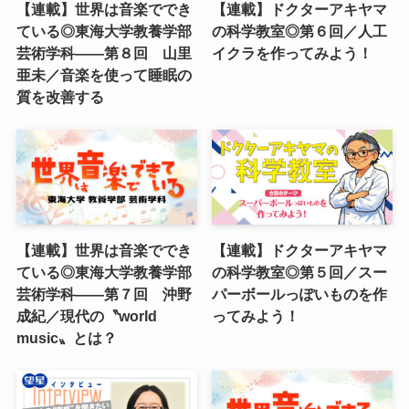
【連載】世界は音楽ででき
【連載】ドクターアキヤマ
ている◎東海大学教養学部
の科学教室◎第６回／人工
芸術学科――第８回 山里
イクラを作ってみよう！
亜未／音楽を使って睡眠の
質を改善する
【連載】世界は音楽ででき
【連載】ドクターアキヤマ
ている◎東海大学教養学部
の科学教室◎第５回／スー
芸術学科――第７回 沖野
パーボールっぽいものを作
成紀／現代の〝world
ってみよう！
music〟とは？