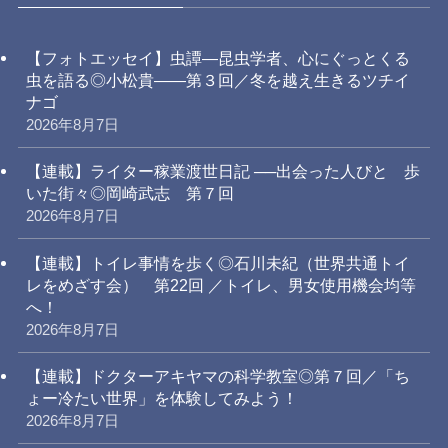
【フォトエッセイ】虫譚―昆虫学者、心にぐっとくる
虫を語る◎小松貴――第３回／冬を越え生きるツチイ
ナゴ
2026年8月7日
【連載】ライター稼業渡世日記 ──出会った人びと 歩
いた街々◎岡崎武志 第７回
2026年8月7日
【連載】トイレ事情を歩く◎石川未紀（世界共通トイ
レをめざす会） 第22回 ／トイレ、男女使用機会均等
へ！
2026年8月7日
【連載】ドクターアキヤマの科学教室◎第７回／「ち
ょー冷たい世界」を体験してみよう！
2026年8月7日