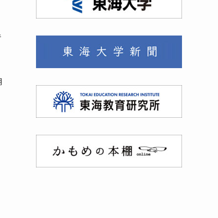
音
、
翻