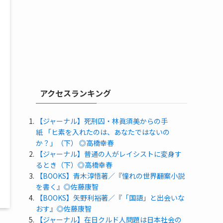
アクセスランキング
【ジャーナル】死刑囚・林眞須美からの手
紙 「ヒ素を入れたのは、あなたではないの
か？」（下） ◎高橋幸春
【ジャーナル】普通の人がレイシストに変身す
るとき（下）◎高橋幸春
【BOOKS】青木淳悟著／『憧れの世界――翻案小説
を書く』◎佐藤康智
【BOOKS】矢野利裕著／『「国語」と出会いな
おす』◎佐藤康智
【ジャーナル】在日クルド人問題は日本社会の