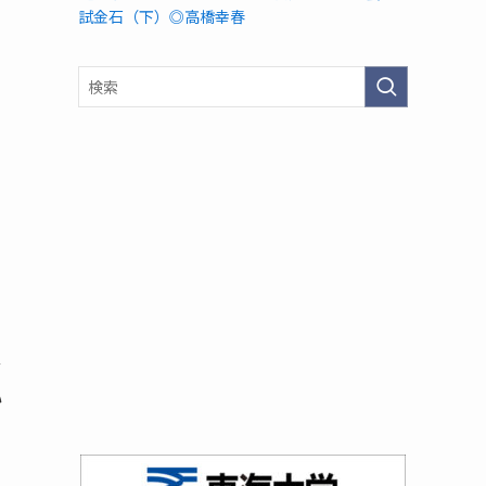
試金石（下）◎高橋幸春
ッ
い