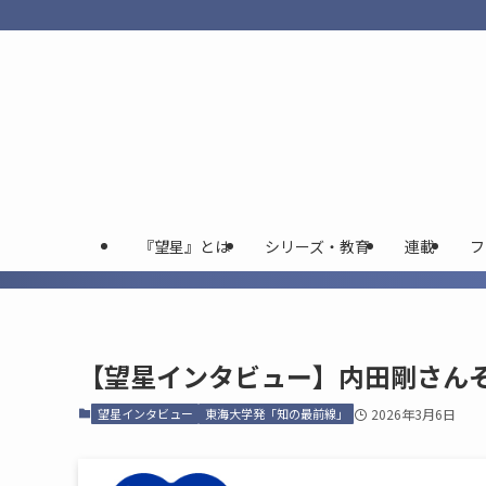
『望星』とは
シリーズ・教育
連載
フ
【望星インタビュー】内田剛さん―
望星インタビュー
東海大学発「知の最前線」
2026年3月6日