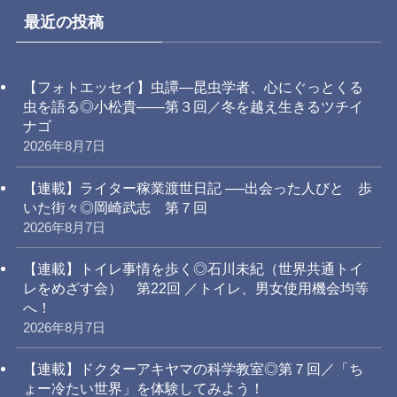
最近の投稿
【フォトエッセイ】虫譚―昆虫学者、心にぐっとくる
虫を語る◎小松貴――第３回／冬を越え生きるツチイ
ナゴ
2026年8月7日
【連載】ライター稼業渡世日記 ──出会った人びと 歩
いた街々◎岡崎武志 第７回
2026年8月7日
【連載】トイレ事情を歩く◎石川未紀（世界共通トイ
レをめざす会） 第22回 ／トイレ、男女使用機会均等
へ！
2026年8月7日
【連載】ドクターアキヤマの科学教室◎第７回／「ち
ょー冷たい世界」を体験してみよう！