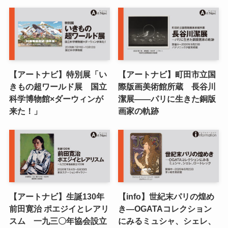
【アートナビ】特別展「い
【アートナビ】町田市立国
きもの超ワールド展 国立
際版画美術館所蔵 長谷川
科学博物館×ダーウィンが
潔展――パリに生きた銅版
来た！」
画家の軌跡
【アートナビ】生誕130年
【info】世紀末パリの煌め
前田寛治 ポエジイとレアリ
き―OGATAコレクション
スム 一九三〇年協会設立
にみるミュシャ、シェレ、