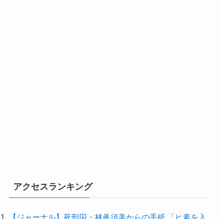
アクセスランキング
【ジャーナル】死刑囚・林眞須美からの手紙 「ヒ素を入